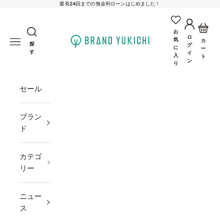
最長24回までの無金利ローンはじめました！
コンテンツへスキップ
アカウン
カー
お
ロ
brand-yukichi
気
メニューを開く
カ
探
グ
に
ー
す
イ
入
ト
ン
り
セール
ブラン
ド
カテゴ
リー
ニュー
ス