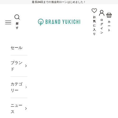
最長24回までの無金利ローンはじめました！
コンテンツへスキップ
アカウン
カー
お
ロ
brand-yukichi
気
メニューを開く
カ
探
グ
に
ー
す
イ
入
ト
ン
り
セール
ブラン
ド
カテゴ
リー
ニュー
ス