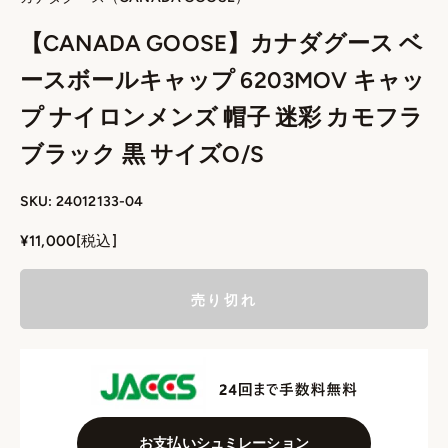
【CANADA GOOSE】カナダグース ベ
ースボールキャップ 6203MOV キャッ
プ ナイロンメンズ 帽子 迷彩 カモフラ
ブラック 黒 サイズO/S
SKU: 24012133-04
セール価格
¥11,000
[税込]
売り切れ
お支払いシュミレーション