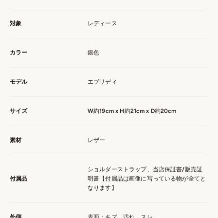
対象
レディース
カラー
銀色
モデル
エブリディ
サイズ
W約19cm x H約21cm x D約20cm
素材
レザー
ショルダーストラップ、当店保証書/販売証
付属品
明書【付属品は画像に写っている物が全てと
なります】
外側
表面：キズ、汚れ、スレ