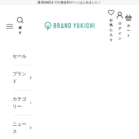
最長24回までの無金利ローンはじめました！
コンテンツへスキップ
アカウン
カー
お
ロ
brand-yukichi
気
メニューを開く
カ
探
グ
に
ー
す
イ
入
ト
ン
り
セール
ブラン
ド
カテゴ
リー
ニュー
ス