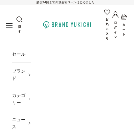
最長24回までの無金利ローンはじめました！
コンテンツへスキップ
アカウン
カー
お
ロ
brand-yukichi
気
メニューを開く
カ
探
グ
に
ー
す
イ
入
ト
ン
り
セール
ブラン
ド
カテゴ
リー
ニュー
ス