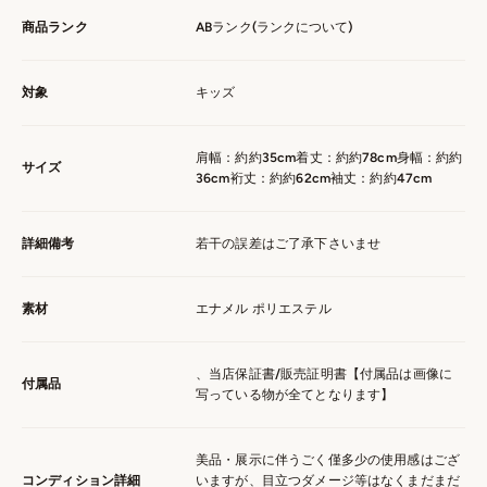
商品ランク
ABランク(
ランクについて
)
対象
キッズ
肩幅：約約35cm着丈：約約78cm身幅：約約
サイズ
36cm裄丈：約約62cm袖丈：約約47cm
詳細備考
若干の誤差はご了承下さいませ
素材
エナメル ポリエステル
、当店保証書/販売証明書【付属品は画像に
付属品
写っている物が全てとなります】
美品・展示に伴うごく僅多少の使用感はござ
コンディション詳細
いますが、目立つダメージ等はなくまだまだ