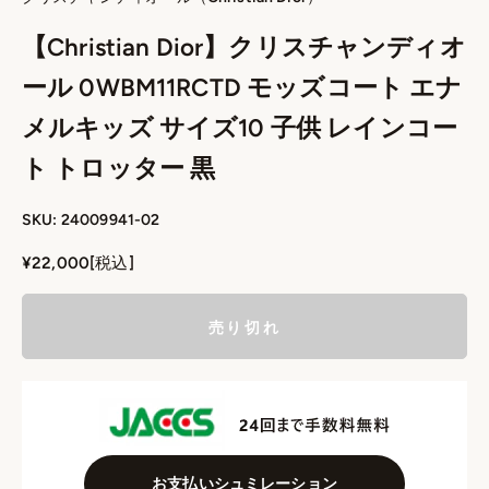
【Christian Dior】クリスチャンディオ
ール 0WBM11RCTD モッズコート エナ
メルキッズ サイズ10 子供 レインコー
ト トロッター 黒
SKU: 24009941-02
セール価格
¥22,000
[税込]
売り切れ
お支払いシュミレーション