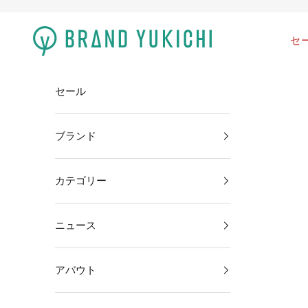
コンテンツへスキップ
brand-yukichi
セ
セール
ブランド
カテゴリー
ニュース
アバウト