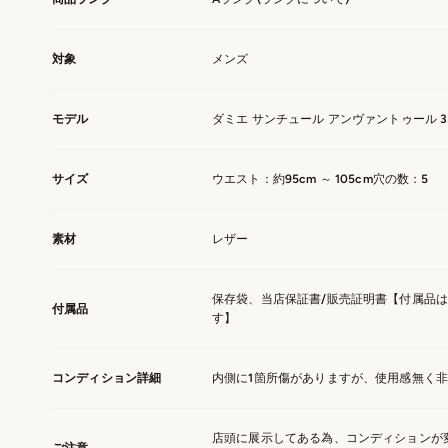
対象
メンズ
モデル
ダミエ サンチュール アンヴァントゥール 3
サイズ
ウエスト：約95cm ～ 105cm穴の数：5
素材
レザー
保存袋、当店保証書/販売証明書【付属品
付属品
す】
コンディション詳細
内側に1箇所傷がありますが、使用感無く
店頭に展示してある為、コンディションが
ご注意