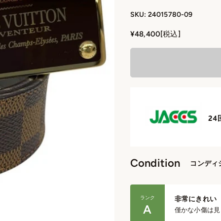
SKU: 24015780-09
セール価格
¥48,400
[税込]
Condition
コンディ
ランク
非常にきれい
A
僅かな小傷は見