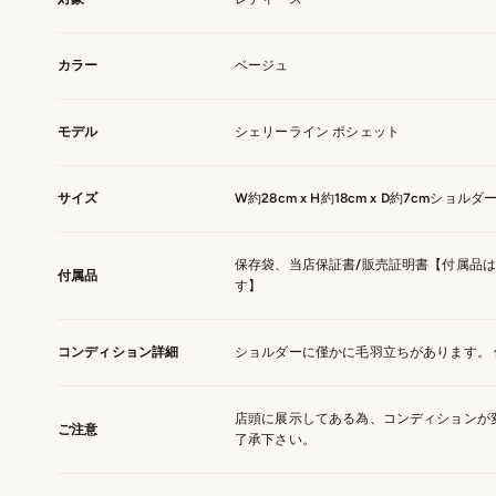
カラー
ベージュ
モデル
シェリーライン ポシェット
サイズ
W約28cm x H約18cm x D約7cmショ
保存袋、当店保証書/販売証明書【付属品
付属品
す】
コンディション詳細
ショルダーに僅かに毛羽立ちがあります。
店頭に展示してある為、コンディションが
ご注意
了承下さい。