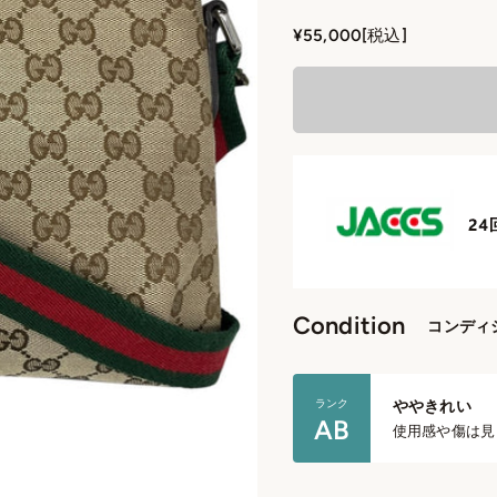
セール価格
¥55,000
[税込]
Condition
コンディ
ランク
ややきれい
AB
使用感や傷は見