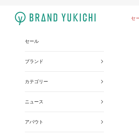
コンテンツへスキップ
brand-yukichi
セ
セール
ブランド
カテゴリー
ニュース
アバウト