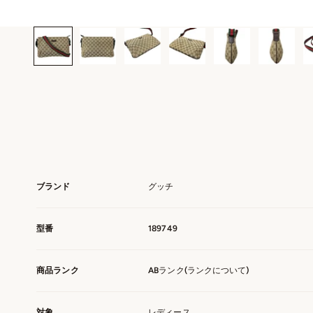
ブランド
グッチ
型番
189749
商品ランク
ABランク(
ランクについて
)
対象
レディース