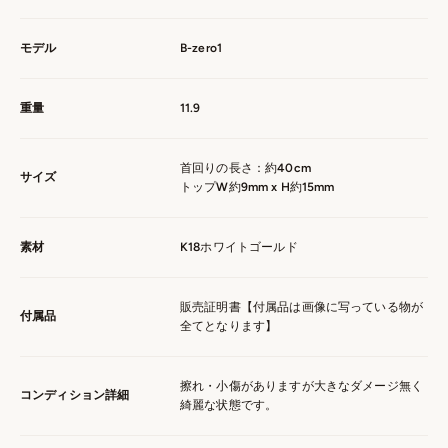
モデル
B-zero1
重量
11.9
首回りの長さ：約40cm
サイズ
トップW約9mm x H約15mm
素材
K18ホワイトゴールド
販売証明書【付属品は画像に写っている物が
付属品
全てとなります】
擦れ・小傷がありますが大きなダメージ無く
コンディション詳細
綺麗な状態です。