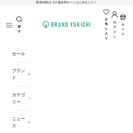
最長24回までの無金利ローンはじめました！
コンテンツへスキップ
アカウン
カー
お
ロ
brand-yukichi
気
メニューを開く
カ
探
グ
に
ー
す
イ
入
ト
ン
り
セール
ブラン
ド
カテゴ
リー
ニュー
ス