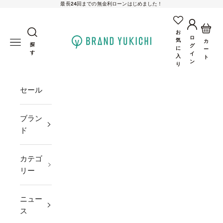
最長24回までの無金利ローンはじめました！
コンテンツへスキップ
アカウン
カー
お
ロ
brand-yukichi
気
メニューを開く
カ
探
グ
に
ー
す
イ
入
ト
ン
り
セール
ブラン
ド
カテゴ
リー
ニュー
ス