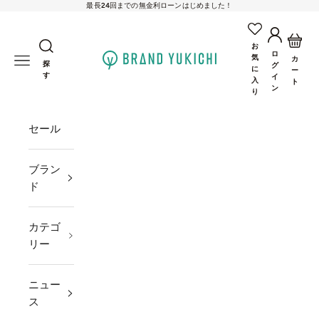
最長24回までの無金利ローンはじめました！
コンテンツへスキップ
アカウン
カー
お
ロ
brand-yukichi
気
メニューを開く
カ
探
グ
に
ー
す
イ
入
ト
ン
り
セール
ブラン
ド
カテゴ
リー
ニュー
ス