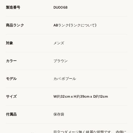
製造番号
DU0068
商品ランク
ABランク(
ランクについて
)
対象
メンズ
カラー
ブラウン
モデル
カバ ボブール
サイズ
W約32cm x H約39cm x D約12cm
付属品
保存袋
目立つダメージ無く綺麗な状態です。 内側に